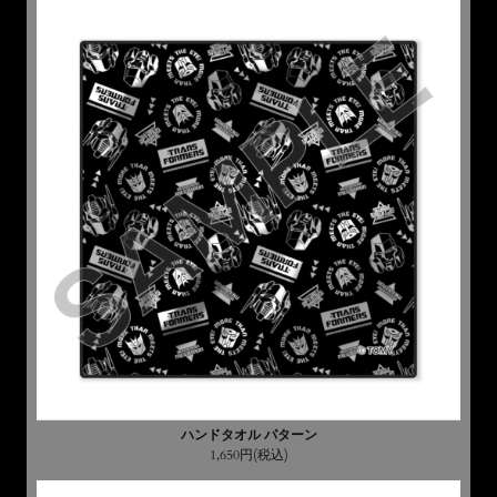
ハンドタオル パターン
1,650円(税込)